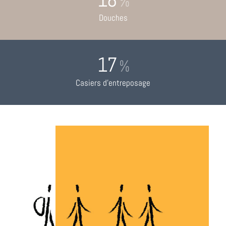
%
Douches
17
%
Casiers d’entreposage