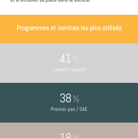
Programmes et services les plus utilisés
41
%
Comptoir postal
38
%
Premier pas / SAE
18