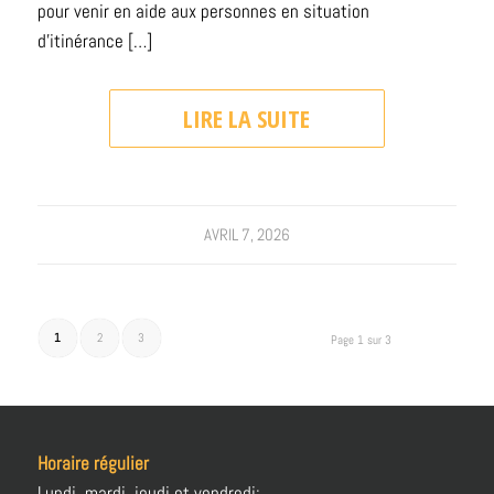
pour venir en aide aux personnes en situation
d’itinérance […]
LIRE LA SUITE
AVRIL 7, 2026
1
2
3
Page 1 sur 3
Horaire régulier
Lundi, mardi, jeudi et vendredi: