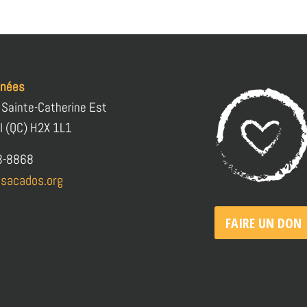
nnées
 Sainte-Catherine Est
l (QC) H2X 1L1
3-8868
sacados.org
FAIRE UN DON