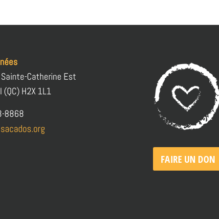
nnées
 Sainte-Catherine Est
l (QC) H2X 1L1
3-8868
sacados.org
FAIRE UN DON