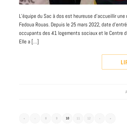
L’équipe du Sac à dos est heureuse d’accueillir un
Fedoua Rouas. Depuis le 25 mars 2022, date d’entr
occupants des 41 logements sociaux et le Centre de 
Elle a […]
LI
A
«
‹
8
9
10
11
12
›
»